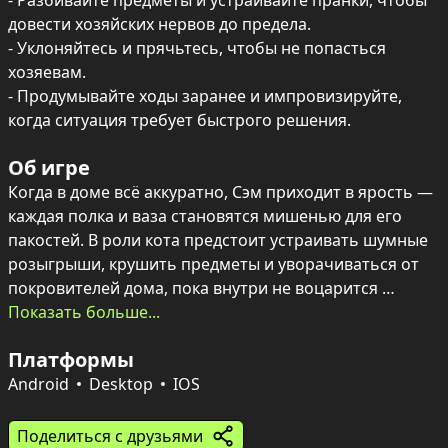
- Разбивайте предметы и устраивайте пранки, чтобы 
довести хозяйских нервов до предела.

- Уклоняйтесь и прячьтесь, чтобы не попасться 
хозяевам.

- Продумывайте ходы заранее и импровизируйте, 
когда ситуация требует быстрого решения.
Об игре
Когда в доме всё аккуратно, Сэм приходит в ярость — 
каждая полка и ваза становятся мишенью для его 
пакостей. В роли кота предстоит устраивать шумные 
розыгрыши, крушить предметы и уворачиваться от 
покровителей дома, пока внутри не воцарится 
желанный хаос.

Показать больше...
На 16 красочных уровнях с весёлой музыкой 
Платформы
скрываются как простые проказы, так и серьёзные 
головоломки, требующие планирования и 
Android
Desktop
IOS
импровизации. Некоторые сцены действительно 
непростые, так что придётся искать нестандартные 
Поделиться с друзьями