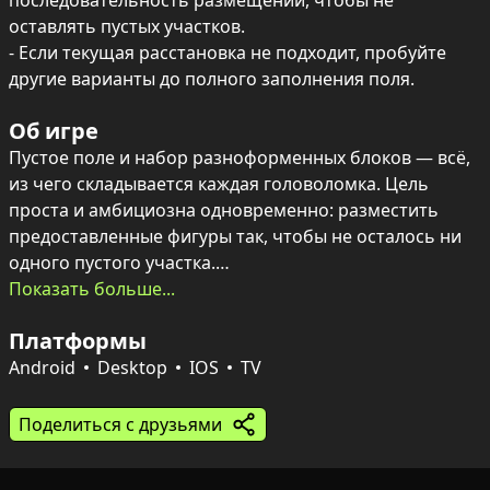
последовательность размещений, чтобы не 
оставлять пустых участков.

- Если текущая расстановка не подходит, пробуйте 
другие варианты до полного заполнения поля.
Об игре
Пустое поле и набор разноформенных блоков — всё, 
из чего складывается каждая головоломка. Цель 
проста и амбициозна одновременно: разместить 
предоставленные фигуры так, чтобы не осталось ни 
одного пустого участка.

Показать больше...
Уровни идут от лёгких к сложным, и в каждой задаче 
Платформы
скрыт свой уникальный набор комбинаций. Придётся 
думать наперёд, учитывать расположение и размеры 
Android
Desktop
IOS
TV
фигур — именно логика и пространственное 
мышление приведут к идеальному решению.
Поделиться с друзьями