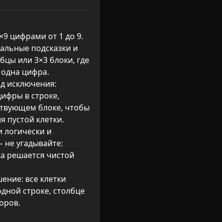
×9 цифрами от 1 до 9.

альные подсказки и 
бцы или 3×3 блоки, где 
 одна цифра.

д исключения: 
ифры в строке, 
ствующем блоке, чтобы 
 пустой клетки.

 логически и 
не угадывайте: 
а решается чистой 
ение: все клетки 
одной строке, столбце 
оров.