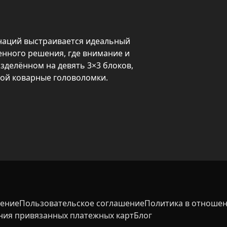
наций выстраивается идеальный 
нного решения, где внимание и 
азделённом на девять 3×3 блоков, 
ой коварные головоломки.

 сложности — от расслабляющих 
ески, поэтому каждый раунд 
имание, память и системное 
довательный подход; подходит и 
онцентрации.
шение
Пользовательское соглашение
Политика в отношен
ния привязанных платежных карт
Блог