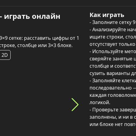
Как играть
— играть онлайн
- Заполните сетку 9
- Анализируйте нач
ищите строки, стол
×9 сетке: расставить цифры от 1 
отсутствует только
строке, столбце или 3×3 блоке.
- Используйте мето
2D
сверяйте занятые ц
столбце и соответ
сузить варианты для
- Заполняйте клетки
последовательно — 
каждая головоломк
логикой.

- Проверьте заверш
заполнены, и ни в 
или блоке нет повт