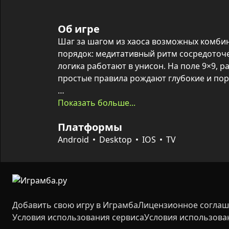
Об игре
Шаг за шагом из хаоса возможных комби
порядок: медитативный ритм сосредоточе
логика работают в унисон. На поле 9×9, р
простые правила рождают глубокие и пор
Тысячи уникальных задач разных уровней
Показать больше...
до экспертных — генерируются автоматич
Платформы
приносит новый вызов. Игра тренирует вн
мышление, воспитывает терпение и после
Android
Desktop
IOS
TV
для коротких пауз, и для долгих сессий к
Добавить свою игру в Играмба
Лицензионное согла
Условия использования сервиса
Условия использова