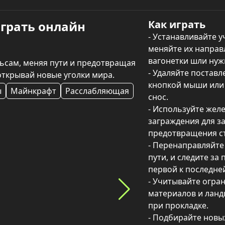
Как играть
играть онлайн
- Устанавливайте у
меняйте их направл
вагонетки шли нуж
ьсам, меняя пути и предотвращая 
- Удаляйте поставл
открывай новые уголки мира.
кнопкой мыши или 
ы
Майнкрафт
Расслабляющая
снос.

- Используйте жел
заграждения для за
предотвращения ст
- Перенаправляйте
пути, и следите за 
первой к последней)
- Учитывайте огра
материалов и ланд
при прокладке.

- Подбирайте новых