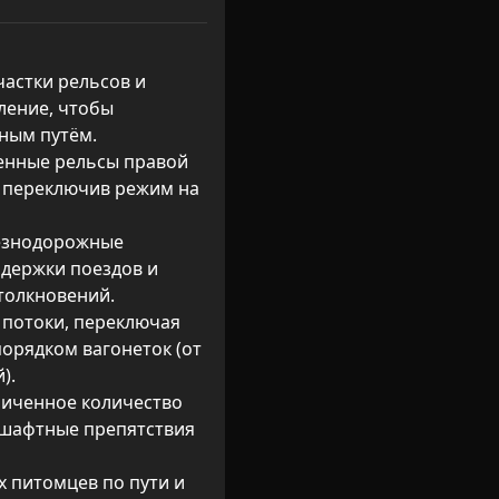
частки рельсов и 
ение, чтобы 
ным путём.

енные рельсы правой 
переключив режим на 
езнодорожные 
держки поездов и 
олкновений.

 потоки, переключая 
порядком вагонеток (от 
.

ниченное количество 
шафтные препятствия 
 питомцев по пути и 