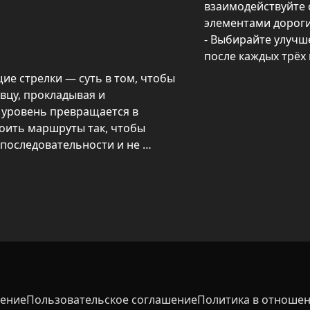
взаимодействуйте 
элементами дороги.
- Выбирайте улучше
после каждых трёх
е стрелки — суть в том, чтобы 
вцу, прокладывая и 
 уровень превращается в 
оить маршруты так, чтобы 
последовательности и не 
ландшафтные препятствия 
я, а заграждения и новые 
убины. По пути можно подбирать 
рывается выбор улучшения для 
сс между задачами.
шение
Пользовательское соглашение
Политика в отношен