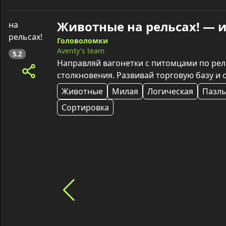
Животные на рельсах! — 
Головоломки
Aventy's team
5.2
Направляй вагонетки с питомцами по рел
столкновения. Развивай торговую базу и 
Животные
Милая
Логическая
Пазл
Сортировка