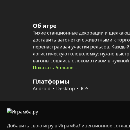
Об игре
Тихие станционные декорации и щёлкающи
доставить вагонетки с животными к торго
перенастраивая участки рельсов. Каждый
логистическую головоломку: нужно выстр
вагоны сошлись с локомотивом в нужной 
столкнулись друг с другом.

Показать больше...
Платформы
Ограниченное количество материалов и 
заставляют выбирать оптимальные решени
Android
Desktop
IOS
элементы пути добавляют тактической гл
новых питомцев, а каждые три уровня отк
деревни, что приносит ощутимый прогре
Добавить свою игру в Играмба
Лицензионное согла