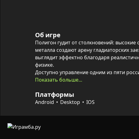
Об игре
Полигон гудит от столкновений: высокие с
металла создают арену гладиаторских заез
выглядит эффектно благодаря реалистичн
физике.

Доступно управление одним из пяти росс
— он единственный, кто стреляет по сопе
Показать больше...
— уничтожать машины соперников, зараба
Платформы
транспортным средствам и доминируя в х
Android
Desktop
IOS