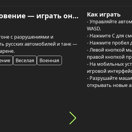
Как играть
Российское Дерби: Столкновение — играть онлайн
- Управляйте авто
WASD.

- Нажмите C для см
оне с разрушениями и 
- Нажмите пробел д
ь русских автомобилей и танк — 
- Левой кнопкой мы
арене.
правой кнопкой пр
ение
Веселая
Военная
- На мобильных уст
игровой интерфейс 
- Разрушайте маши
открывать новые а