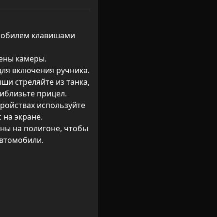
мобилем клавишами 
ены камеры.

ля включения ручника.

ши стреляйте из танка, 
иблизьте прицел.

ройствах используйте 
на экране.

ны на полигоне, чтобы 
втомобили.