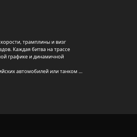
корости, трамплины и визг 
дов. Каждая битва на трассе 
ой графике и динамичной 
ийских автомобилей или танком 
рникам. Главная цель на полигоне 
тывая доступ к новым 
аосе столкновений.