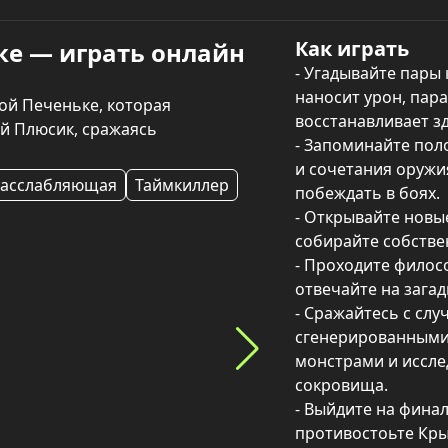
Как играть
ке — играть онлайн
- Угадывайте пары 
наносит урон, пара
й Печеньке, которая 
восстанавливает зд
й Плюсик, сражаясь 
- Запоминайте пол
и сочетания оружи
асслабляющая
Таймкиллер
побеждать в боях.

- Открывайте новые
собирайте собствен
- Проходите филос
отвечайте на загад
- Сражайтесь с слу
сгенерированными 
монстрами и иссле
сокровища.

- Выйдите на финал
противостоьте Кр