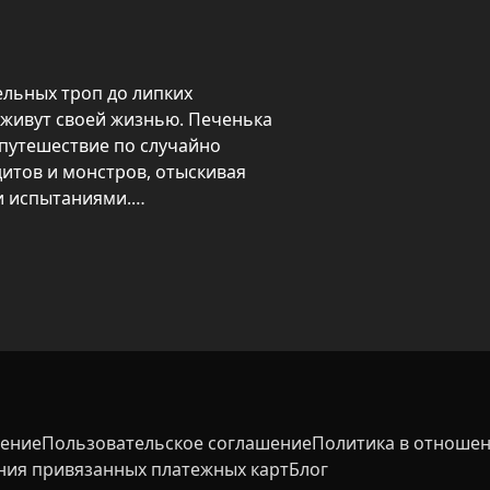
льных троп до липких 
живут своей жизнью. Печенька 
путешествие по случайно 
тов и монстров, отыскивая 
 испытаниями.

 пара оружия наносит урон, пара 
открывается всё более 
нная колода, а в финале ждёт 
шение
Пользовательское соглашение
Политика в отношен
ния привязанных платежных карт
Блог