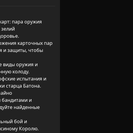
карт: пара оружия 
 зелий 
оровье.

ожения карточных пар 
я и защиты, чтобы 
 виды оружия и 
ную колоду.

офские испытания и 
ки старца Батона.

чайно 
бандитами и 
дуйте найденные 
ьный бой и 
ысиному Королю.