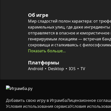
Об игре
Мир сладостей полон характера: от трюфе
карамельных улиц, где даже ингредиенты 
отправляется в опасное и юмористичное 
генерируемым локациям — встречая банди
сокровища и сталкиваясь с философскими
В основе геймплея — угадывание пар карт:
Показать больше...
зелий восстанавливает здоровье. По ходу 
Платформы
совершенное оружие, формируется собстве
эпическая схватка с Крысиным Королём.
Android
Desktop
IOS
TV
Добавить свою игру в Играмба
Лицензионное согла
Условия использования сервиса
Условия использова