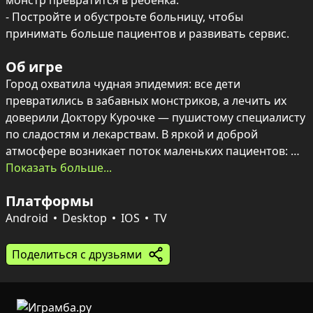
монстр превратится в ребёнка.

- Постройте и обустроьте больницу, чтобы 
принимать больше пациентов и развивать сервис.
Об игре
Город охватила чудная эпидемия: все дети 
превратились в забавных монстриков, а лечить их 
доверили Доктору Курочке — пушистому специалисту 
по сладостям и лекарствам. В яркой и доброй 
атмосфере возникает поток маленьких пациентов: 
нужно быстро находить нужные средства и 
Показать больше...
подкармливать монстриков, чтобы они снова стали 
Платформы
детьми.

Игровой процесс прост и динамичен: тапами по 
Android
Desktop
IOS
TV
экрану управляется доктор, пациенты приходят по 
очереди, а животные-врачи заботливо лечат и 
Поделиться с друзьями
угощают. Игра сочетает казуальный ритм и милую 
графику, подходя как для детей, так и для любителей 
лёгких развлекательных игр.