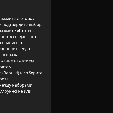
ажмите «Готово». 

и подтвердите выбор. 

ажмите «Готово». 

порт» созданного 
 подписью. 

ученное псевдо-
рсонажа. 

ажение нажатием 
атом. 

(Rebuild) и соберите 
та. 

между наборами: 
ллоуинские или 