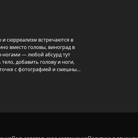
 и сюрреализм встречаются в 
но вместо головы, виноград в 
и-ногами — любой абсурд тут 
тело, добавить голову и ноги, 
рточке с фотографией и смешным 
звучка — имя произносится с 
яет обаяния и абсурда. 
шоты одним нажатием, выбирать 
н или обычные), и собирать 
здаётся личная галерея странных 