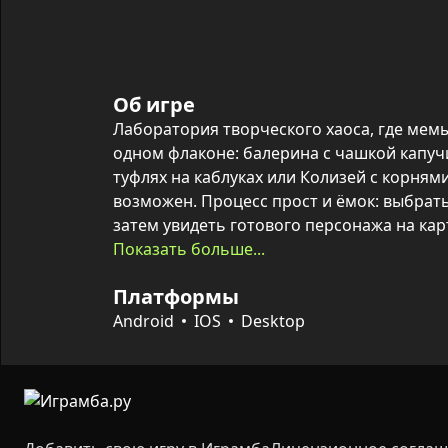
Об игре
Лаборатория творческого хаоса, где мемы
одном флаконе: балерина с чашкой капучи
туфлях на каблуках или Колизей с корням
возможен. Процесс прост и ёмок: выбрать 
затем увидеть готового персонажа на ка
описанием его частей.

Показать больше...
Платформы
Каждому созданию достаётся фирменная о
лёгким итальянским акцентом, что добавл
Android
IOS
Desktop
Коллекционируется всё: сохранять скрин
тематические наборы (рождество, хэллоуи
новых Брейнротов снова и снова — так со
шедевров.