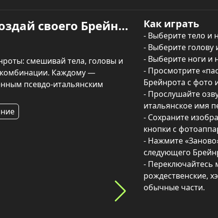
Как играть
Итальянские животные: Создай своего Брейнрота! — играть онлайн
- Выберите тело и н
- Выберите голову 
- Выберите ноги и н
роты: смешивай тела, головы и 
- Просмотрите «пас
 комбинации. Каждому — 
Брейнрота с фото и
енным псевдо-итальянским 
- Прослушайте озв
итальянское имя пе
яние
- Сохраните изобр
кнопки с фотоаппар
- Нажмите «Заново» 
следующего Брейнро
- Переключайтесь 
рождественские, хэ
обычные части.