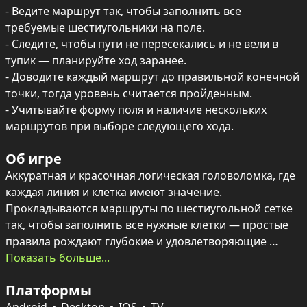
- Ведите маршрут так, чтобы заполнить все 
требуемые шестиугольники на поле.

- Следите, чтобы пути не пересекались и не вели в 
тупик — планируйте ход заранее.

- Доводите каждый маршрут до правильной конечной 
точки, тогда уровень считается пройденным.

- Учитывайте форму поля и наличие нескольких 
маршрутов при выборе следующего хода.
Об игре
Аккуратная и красочная логическая головоломка, где 
каждая линия и клетка имеют значение. 
Прокладываются маршруты по шестиугольной сетке 
так, чтобы заполнить все нужные клетки — простые 
правила рождают глубокие и удовлетворяющие 
задачи.

Показать больше...
Уровни постепенно усложняются: появляются 
Платформы
необычные формы поля, несколько маршрутов на 