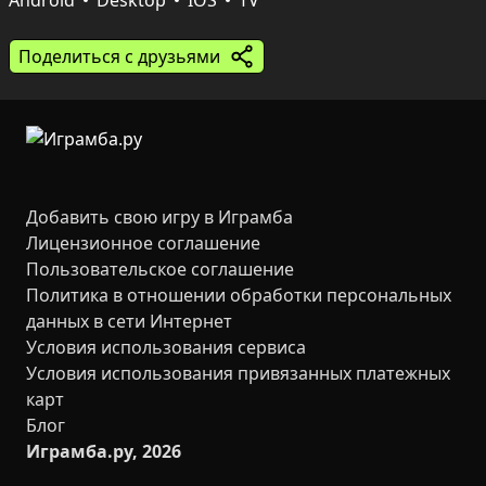
одном поле и заметные тактические развилки. 
Android
Desktop
IOS
TV
Подходит для коротких игровых сессий и длительного 
тренинга логики — каждый уровень требует 
Поделиться с друзьями
продуманного хода и дарит спокойное чувство 
завершённости после решения.
Добавить свою игру в Играмба
Лицензионное соглашение
Пользовательское соглашение
Политика в отношении обработки персональных
данных в сети Интернет
Условия использования сервиса
Условия использования привязанных платежных
карт
Блог
Играмба.ру, 2026