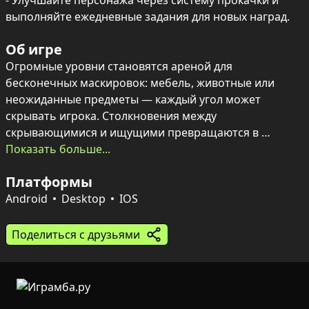
- Улучшайте персонажа через систему прокачки и 
выполняйте ежедневные задания для новых наград.
Об игре
Огромные уровни становятся ареной для 
бесконечных маскировок: мебель, животные или 
неожиданные предметы — каждый угол может 
скрывать игрока. Столкновения между 
скрывающимися и ищущими превращаются в 
нервную игру на внимательность и ловкость, где 
Показать больше...
победа зависит от умения прятаться, применять 
Платформы
подручные предметы и вовремя использовать 
магические способности.

Android
Desktop
IOS
Паралельно развивается персонаж: прокачка 
Поделиться с друзьями
открывает новые возможности, а коллекционные 
питомцы и скины добавляют индивидуальности. 
Магическое снаряжение — от невидимости до 
ускорения и заморозки — меняет расстановку сил, а 