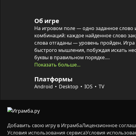
Об игре
На игровом поле — одно заданное слово 
комбинаций: каждое найденное слово закры
слова отгаданы — уровень пройден. Игра 
быстрого мышления, побуждая искать не
буквы в правильном порядке.

Подсказки помогут в трудных местах: откр
Показать больше...
случайное слово можно за алмазы, которы
Платформы
при необходимости алмазы можно пополн
Набранные очки и открытые слова выводят
Android
Desktop
IOS
TV
сравнить результаты с другими игроками.
Добавить свою игру в Играмба
Лицензионное согла
Условия использования сервиса
Условия использова