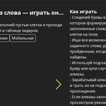
Как играть
Словечки: составь слова из слова — играть онлайн
- Соединяй буквы в 
котором формирует
аполняй пустые клетки и проходи 
заполненные слова
 в таблице лидеров.
клетки на поле.

яние
Мобильная
- Ищи все возможн
заданного слова; у
пройденным, когда 
найдены.

- Используй подска
букву или купи случ
алмазы.

- Зарабатывай алма
и трать их на подс
прохождения.

- Если алмазы зако
просмотром реклам