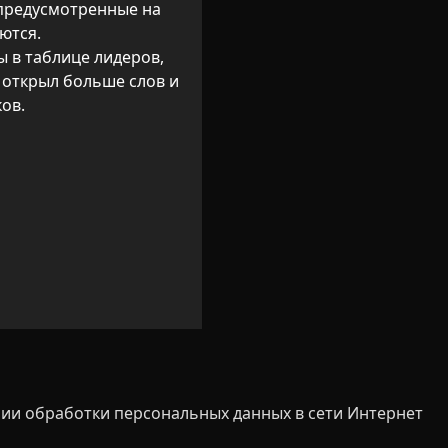
 предусмотренные на 
ются.

ы в таблице лидеров, 
 открыл больше слов и 
ов.
ии обработки персональных данных в сети Интернет