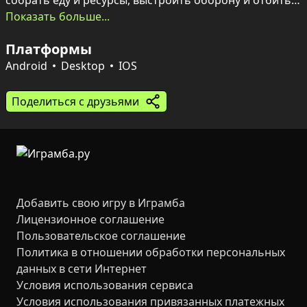
собрать еду и ресурсы, выстроить оборону и отбить 
яростные налёты муравьёв и термитов.

Показать больше...
Игровой цикл прост и затягивает — подбирай и 
Платформы
переноси предметы, ломай объекты, строй 
укрепления и прокачивай жука, чтобы выдерживать 
Android
Desktop
IOS
всё более сильные волны врагов. В меню доступен 
гайд для удобного старта, а цель одна: продержаться 
Поделиться с друзьями
максимально долго и побить собственный рекорд.
Добавить свою игру в Играмба
Лицензионное соглашение
Пользовательское соглашение
Политика в отношении обработки персональных
данных в сети Интернет
Условия использования сервиса
Условия использования привязанных платежных