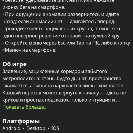
- Бегайте: удерживайте Shift на ПК или нажмите 
иконку бега на смартфоне.

- При ощущении аномалии развернитесь и идите 
назад; если аномалии нет — двигайтесь вперёд. 
Проходите шесть зацикленных кругов, помня, что 
одно неверное решение отправит на нулевой круг.

- Откройте меню через Esc или Tab на ПК, либо кнопку 
«Меню» на смартфоне.
Об игре
Зловещие, зацикленные коридоры забытого 
метрополитена: стены будто дышат, пространство 
сжимается, а тишина нарушается лишь эхом шагов. 
Каждый переход может вернуть к началу — здесь нет 
криков и простых подсказок, только интуиция и 
ощущение, что за тобой следят.

Показать больше...
Игровой процесс — проверка рассудка: пройти шесть 
Платформы
кругов, распознавая аномалии и выбирая 
направление. Одна неверная попытка — откат на 
Android
Desktop
IOS