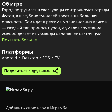
Об игре
Город погрузился в хаос: улицы контролируют отряды 
Футов, а в глубине туннелей зреет ещё большая 
опасность. Бои идут в режиме молниеносных кликов 
— каждый тап приносит урон, а умелое сочетание 
умений делает из команды черепашек настоящую 
машину разрушения.

Показать больше...
Платформы
Переходы между режимами — от обычной зачистки 
кварталов до рискованных рейдов в Командную 
Android
Desktop
IOS
TV
канализацию — дают выбор: медленнее 
прокачиваться или идти за редкими ресурсами и 
Поделиться с друзьями
крупными наградами. По ходу встречаются 
заблокированные сейфы с золотом, мутагеном и 
экипировкой, а каждое крупное испытание 
завершается схваткой со Шреддером, где важна 
правильная подготовка и вовремя использованные 
навыки.
Добавить свою игру в Играмба