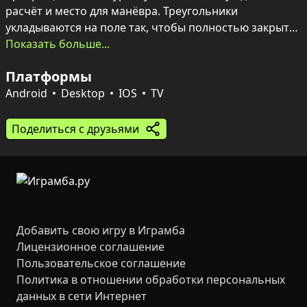
расчёт и место для манёвра. Треугольники 
укладываются на поле так, чтобы полностью закрыть 
строки и треугольные зоны: заполнённые участки 
Показать больше...
исчезают и приносят очки, а правильная стратегия 
Платформы
позволяет продлить игру и повысить результат.

Android
Desktop
IOS
TV
В арсенале есть бонусы: замена текущей фигуры на 
треугольник или полное удаление ненужной фигурки, 
Поделиться с друзьями
что добавляет тактические варианты и помогает 
выбираться из критических ситуаций. Игра подойдёт 
любителям блоков и логических задач — попытки 
можно повторять сколько угодно, чтобы улучшить 
навыки и поставить новый рекорд.
Добавить свою игру в Играмба
Лицензионное соглашение
Пользовательское соглашение
Политика в отношении обработки персональных
данных в сети Интернет