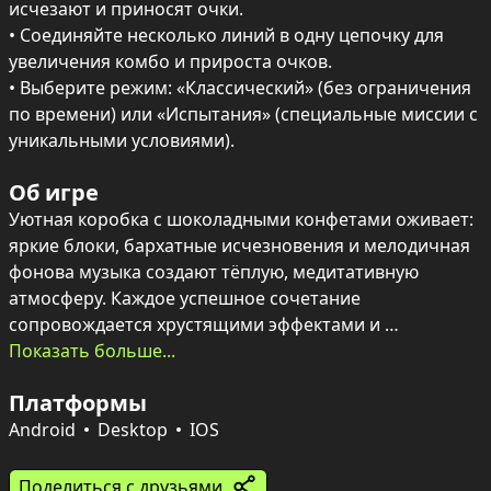
исчезают и приносят очки.

• Соединяйте несколько линий в одну цепочку для 
увеличения комбо и прироста очков.

• Выберите режим: «Классический» (без ограничения 
по времени) или «Испытания» (специальные миссии с 
уникальными условиями).
Об игре
Уютная коробка с шоколадными конфетами оживает: 
яркие блоки, бархатные исчезновения и мелодичная 
фонова музыка создают тёплую, медитативную 
атмосферу. Каждое успешное сочетание 
сопровождается хрустящими эффектами и 
визуальными бонусами, будто аккуратно собранная 
Показать больше...
коробка сладостей.

Платформы
Игровой процесс прост и увлекателен — из 
предложенных фигур нужно заполнять пустые клетки 
Android
Desktop
IOS
поля так, чтобы получались полные линии. Чем 
длиннее цепочка и чем больше одновременных 
Поделиться с друзьями