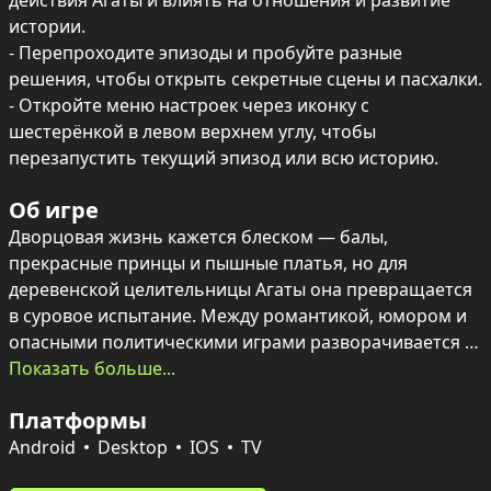
действия Агаты и влиять на отношения и развитие 
истории.

- Перепроходите эпизоды и пробуйте разные 
решения, чтобы открыть секретные сцены и пасхалки.

- Откройте меню настроек через иконку с 
шестерёнкой в левом верхнем углу, чтобы 
перезапустить текущий эпизод или всю историю.
Об игре
Дворцовая жизнь кажется блеском — балы, 
прекрасные принцы и пышные платья, но для 
деревенской целительницы Агаты она превращается 
в суровое испытание. Между романтикой, юмором и 
опасными политическими играми разворачивается 
история, где каждое решение может изменить судьбу 
Показать больше...
героини и всей Империи.

Платформы
Текст сопровождают красочные, живые иллюстрации 
Android
Desktop
IOS
TV
и запоминающиеся персонажи с глубокой 