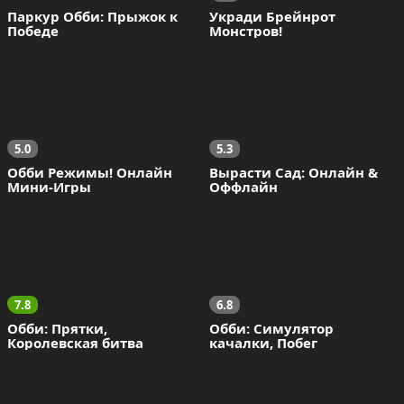
Паркур Обби: Прыжок к 
Укради Брейнрот 
Победе
Монстров!
5.0
5.3
Обби Режимы! Онлайн 
Вырасти Сад: Онлайн & 
Мини-Игры
Оффлайн
7.8
6.8
Обби: Прятки, 
Обби: Симулятор 
Королевская битва
качалки, Побег