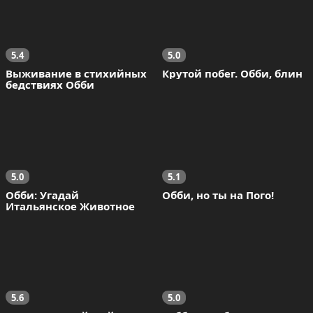
5.4
5.0
Выживание в стихийных 
Крутой побег. Обби, блин
бедствиях Обби
5.0
5.1
Обби: Угадай 
Обби, но ты на Пого!
Итальянское Животное
5.6
5.0