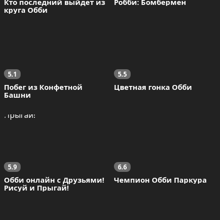
Кто последний выйдет из 
Робби: Бомбермен
круга Обби
5.1
5.5
Побег из Конфетной 
Цветная гонка Обби
Башни
5.9
6.6
Обби онлайн с Друзьями! 
Чемпион Обби Паркура
Рисуй и Прыгай!