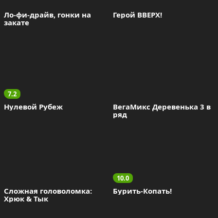
Ло-фи-драйв, гонки на 
Герой ВВЕРХ!
закате
7.2
Нулевой Рубеж
ВегаМикс Деревенька 3 в 
ряд
10.0
Сложная головоломка: 
Бурить-Копать!
Хрюк & Тык