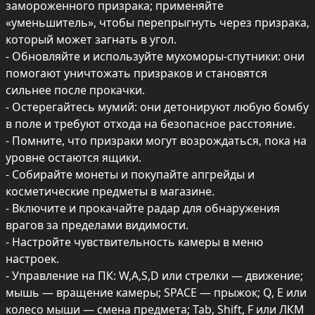
замороженного призрака; применяйте 
«уменьшитель», чтобы перепрыгнуть через призрака, 
который может загнать в угол.

- Обновляйте и используйте мухоморы-спутники: они 
помогают уничтожать призраков и становятся 
сильнее после прокачки.

- Остерегайтесь мумий: они детонируют любую бомбу 
в поле и требуют отхода на безопасное расстояние.

- Помните, что призраки могут возрождаться, пока на 
уровне остаются ящики.

- Собирайте монеты и покупайте апгрейды и 
косметические предметы в магазине.

- Включите и прокачайте радар для обнаружения 
врагов за пределами видимости.

- Настройте чувствительность камеры в меню 
настроек.

- Управление на ПК: W,A,S,D или стрелки — движение; 
мышь — вращение камеры; SPACE — прыжок; Q, E или 
колесо мыши — смена предмета; Tab, Shift, F или ЛКМ 