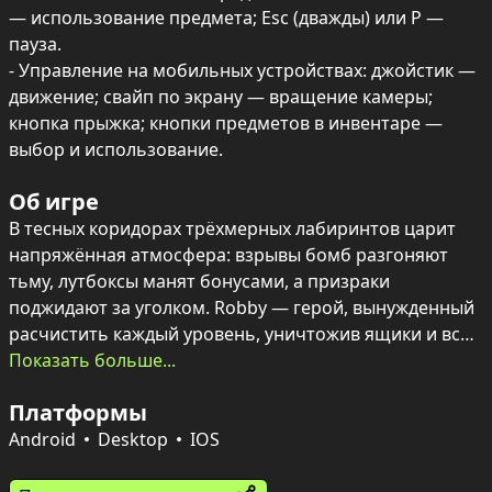
— использование предмета; Esc (дважды) или P — 
пауза.

- Управление на мобильных устройствах: джойстик — 
движение; свайп по экрану — вращение камеры; 
кнопка прыжка; кнопки предметов в инвентаре — 
выбор и использование.
Об игре
В тесных коридорах трёхмерных лабиринтов царит 
напряжённая атмосфера: взрывы бомб разгоняют 
тьму, лутбоксы манят бонусами, а призраки 
поджидают за уголком. Robby — герой, вынужденный 
расчистить каждый уровень, уничтожив ящики и всех 
призраков, чтобы открыть выход и продвинуться 
Показать больше...
дальше.

Платформы
Игровой мир сочетает аркадную скорость и стелс-
Android
Desktop
IOS
элементы: иногда выгоднее действовать скрытно, 