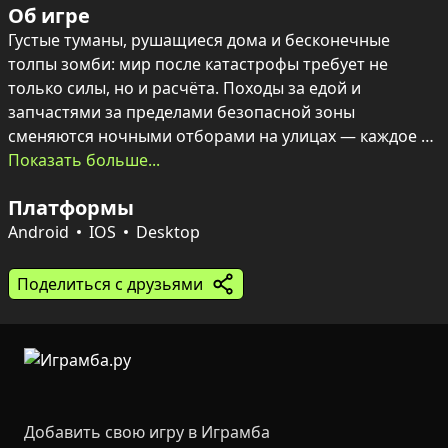
Об игре
Густые туманы, рушащиеся дома и бесконечные 
толпы зомби: мир после катастрофы требует не 
только силы, но и расчёта. Походы за едой и 
запчастями за пределами безопасной зоны 
сменяются ночными отборами на улицах — каждое 
решение может спасти или погубить отряд.

Показать больше...
Игровой процесс сочетает личное развитие героя и 
Платформы
восстановление своего убежища: сбор материалов, 
создание оружия и экипировки, ремонт вещей в 
Android
IOS
Desktop
мастерской. Предметы вроде зажигалок и спичек 
нужны для квестов поселенцев и апгрейда зданий — 
Поделиться с друзьями
лишнее можно продать торговцу. Для серьёзных 
столкновений собираются кланы: вместе 
стремительно штурмуют элитных боссов и 
выполняют клановые испытания.
Добавить свою игру в Играмба