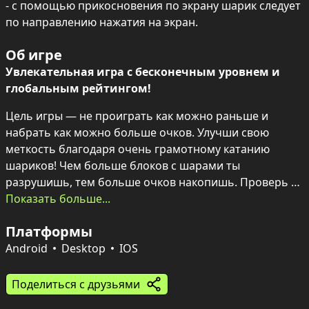
- с помощью прикосновения по экрану шарик следует 
по направлению нажатия на экран.
Об игре
Увлекательная игра с бесконечным уровнем и 
глобальным рейтингом!
Цель игры — не проиграть как можно раньше и 
набрать как можно больше очков. Улучши свою 
меткость благодаря очень грамотному катанию 
шариков! Чем больше блоков с шарами ты 
разрушишь, тем больше очков накопишь. Проверь 
свой результат в мировом рейтинге: возможно, ты 
Показать больше...
уже номер 1!
Платформы
Android
Desktop
IOS
Поделиться с друзьями