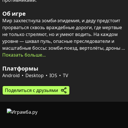
противниками.
Об игре
Мир захлестнула зомби-эпидемия, и деду предстоит 
прорваться сквозь враждебные дороги, где мертвые 
не только стреляют, но и умеют водить. На каждом 
уровне — шквал пуль, опасные преследователи и 
масштабные боссы: зомби-поезд, вертолёты, дроны и 
бронированные джипы. Атмосфера — смесь ретро-
Показать больше...
стиля и хаоса, где эффектные спецэффекты и физика 
Платформы
уничтожений делают каждую перестрелку зрелищной.

Android
Desktop
IOS
TV
Сердце игры — система сборки оружия: меняй 
стволы, приклады, рукояти, ставь прицелы, глушители 
Поделиться с друзьями
и компенсаторы, а то и подручные предметы вроде 
банки сгущенки или бутылки. Покупай и улучшай 
пушки, проходи локации от жарких пустынь до 
морских схваток и испытывай созданное оружие 
против самых разнообразных мутантов и 