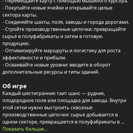
- Перемещайте карту с помощью мышиного курсора.

- Покупайте новые ячейки и открывайте целые 
сектора карты.

- Соединяйте шахты, поля, заводы и города дорогами.

- Стройте производственные цепочки: превращайте 
сырьё в полуфабрикаты и затем в готовую 
продукцию.

- Оптимизируйте маршруты и логистику для роста 
эффективности и прибыли.

- Осваивайте новые уровни: вводите в оборот 
дополнительные ресурсы и типы зданий.
Об игре
Каждый шестигранник таит шанс — рудник, 
плодородное поле или площадка для завода. Внутри 
этой сетки нужно выстроить сквозные 
производственные цепочки: сырьё добывается в 
одном секторе, превращается в полуфабрикаты в 
другом и становится готовыми товарами в третьем, а 
Показать больше...