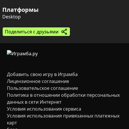
дороги и логистика связывают всё в единый 
Платформы
механизм.

Desktop
Путешествие начинается с небольшой территории: 
покупаются отдельные ячейки и целые сектора, 
Поделиться с друзьями
открываются новые уровни и появляются новые 
ресурсы и здания. Более 30 типов ресурсов и 
строений дают простор для индустриальных 
экспериментов — от аккуратной оптимизации 
маршрутов до масштабного промышленного 
доминирования.
Добавить свою игру в Играмба
Лицензионное соглашение
Пользовательское соглашение
Политика в отношении обработки персональных
данных в сети Интернет
Условия использования сервиса
Условия использования привязанных платежных
карт