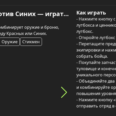
Как играть
Собери отряд: Красные против Синих — играть онлайн
- Нажмите кнопку 
лутбокса и ценнико
омбинирует оружие и броню, 
лутбокс.

еду Красных или Синих.
- Откройте лутбокс 
Оружие
Стикмен
- Перетащите предм
экипировки и нажми
собрать бойца.

- Покупайте запчаст
туловище и конечно
уникального персо
- Объединяйте два
и комбинируйте ор
повышения уровня 
- Нажмите кнопку «
отправить отряд в