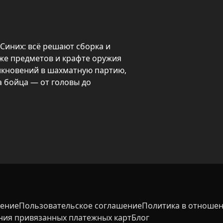
Синих: всё решают сборка и 
е предметов и крафте оружия 
кновений в шахматную партию, 
 бойца — от головы до 
ожно объединять и повышать в 
особыми навыками. Лутбоксы 
ами и захват аванпостов 
ктам — успех зависит от умения 
шение
Пользовательское соглашение
Политика в отношен
ния привязанных платежных карт
Блог