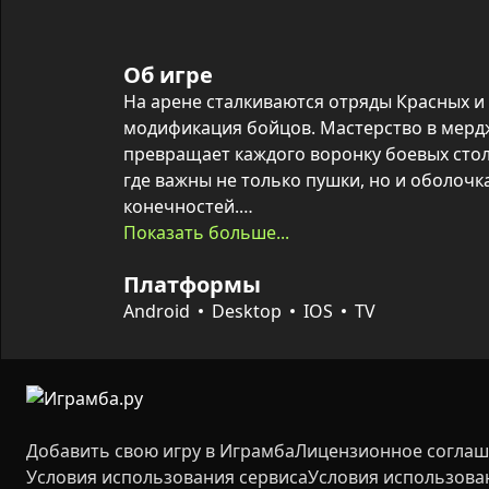
Об игре
На арене сталкиваются отряды Красных и 
модификация бойцов. Мастерство в мердж
превращает каждого воронку боевых стол
где важны не только пушки, но и оболочка
конечностей.

Показать больше...
Оружие, броня и элементы экипировки м
Платформы
уровне, создавая уникальных киборгов с 
приносят новые детали, а победы над босс
Android
Desktop
IOS
TV
открывают доступ к более мощным компле
собирать и улучшать отряд.
Добавить свою игру в Играмба
Лицензионное согла
Условия использования сервиса
Условия использова