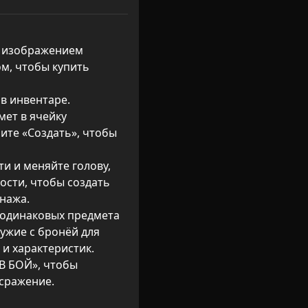
с изображением 
м, чтобы купить 
в инвентаре.

ет в ячейку 
те «Создать», чтобы 
и и меняйте голову, 
сти, чтобы создать 
нажа.

 одинаковых предмета 
ужие с бронёй для 
и характеристик.

В БОЙ», чтобы 
 сражение.