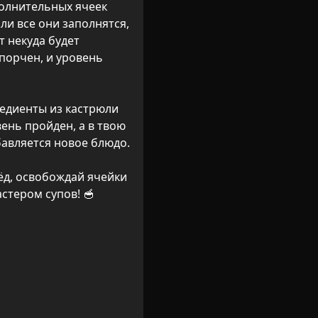
олнительных ячеек 
ли все они заполнятся, 
 некуда будет 
порчен, и уровень 
едиенты из кастрюли 
ень пройден, а в твою 
авляется новое блюдо.

ёд, освобождай ячейки 
стером супов! 🥣