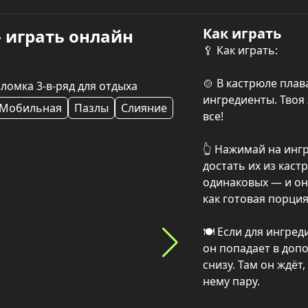
Как играть
— играть онлайн
🥄 Как играть:

🍲 В кастрюле плав
ломка 3-в-ряд для отдыха
ингредиенты. Твоя 
Мобильная
Пазлы
Слияние
все!

👆 Нажимай на ингр
достать их из кастр
одинаковых — и они
как готовая порция.
🍽️ Если для ингред
он попадает в доп
снизу. Там он ждёт,
нему пару.
