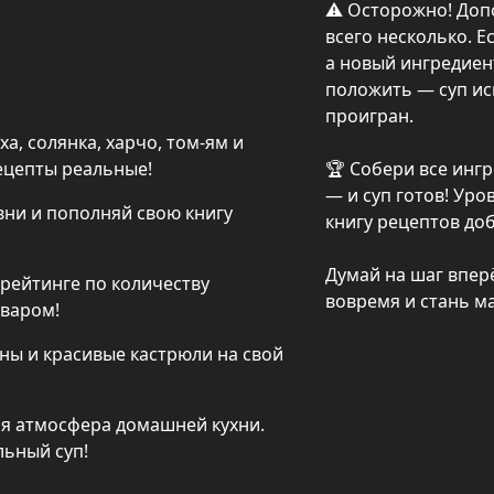
⚠️ Осторожно! Доп
всего несколько. Ес
а новый ингредиент
положить — суп ис
проигран.

а, солянка, харчо, том-ям и 
рецепты реальные!
🏆 Собери все ингр
— и суп готов! Уров
ни и пополняй свою книгу 
книгу рецептов доб
Думай на шаг впер
рейтинге по количеству 
вовремя и стань ма
оваром!
ны и красивые кастрюли на свой 
я атмосфера домашней кухни. 
Завари чай, расслабься и приготовь идеальный суп! 