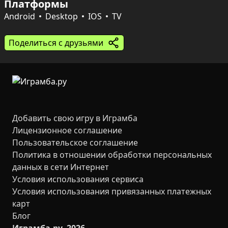
Платформы
Система прокачки для каждого бойца и растения 
Android
Desktop
IOS
TV
позволяет тонко настраивать стратегию под разные 
типы зомби, а разнообразные квесты дают 
Поделиться с друзьями
дополнительные ресурсы и цели. Облачные 
сохранения сохраняют прогресс и дают возможность 
продолжить игру на ПК, iOS или Android.
Добавить свою игру в Играмба
Лицензионное соглашение
Пользовательское соглашение
Политика в отношении обработки персональных
данных в сети Интернет
Условия использования сервиса
Условия использования привязанных платежных
карт
Блог