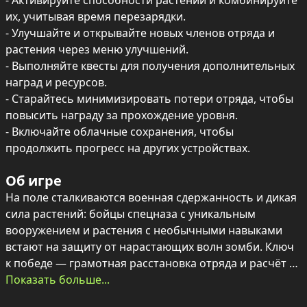
- Активируйте способности растений и комбинируйте 
их, учитывая время перезарядки.

- Улучшайте и открывайте новых членов отряда и 
растения через меню улучшений.

- Выполняйте квесты для получения дополнительных 
наград и ресурсов.

- Старайтесь минимизировать потери отряда, чтобы 
повысить награду за прохождение уровня.

- Включайте облачные сохранения, чтобы 
продолжить прогресс на других устройствах.
Об игре
На поле сталкиваются военная сдержанность и дикая 
сила растений: бойцы спецназа с уникальным 
вооружением и растения с необычными навыками 
встают на защиту от нарастающих волн зомби. Ключ 
к победе — грамотная расстановка отряда и расчёт 
использования умений растений с учётом времени 
Показать больше...
перезарядки.
