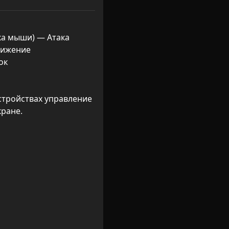
ка мыши) — Атака

вижение

к

стройствах управление 
кране.