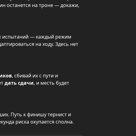
ин останется на троне — докажи, 
х испытаний — каждый режим 
аптироваться на ходу. Здесь нет 
ников
, сбивай их с пути и 
т 
дать сдачи
, и месть будет 
их. Путь к финишу тернист и 
екунда риска окупается сполна.