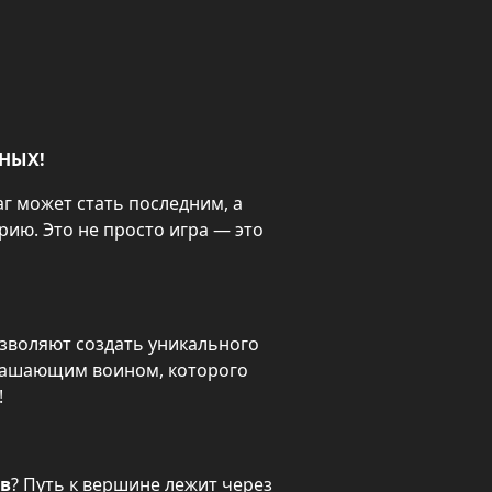
ВНЫХ!
г может стать последним, а 
каждая победа вписывает твое имя в историю. Это не просто игра — это 
озволяют создать уникального 
трашающим воином, которого 
!
ов
? Путь к вершине лежит через 