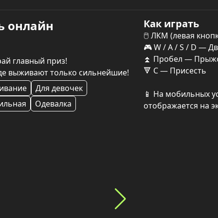
Как играть
ь онлайн
🖱 ЛКМ (левая кноп
🎮 W / A / S / D — Д
⏫ Пробел — Прыжо
ай главный приз!

🔻 C — Присесть

где выживают только сильнейшие!
ивание
Для девочек
📱 На мобильных у
ильная
Одевалка
отображается на э