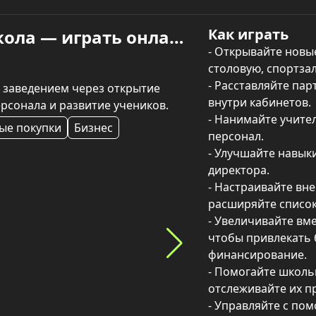
Как играть
Симулятор школы: Моя школа — играть онлайн
- Открывайте новые
столовую, спортзал
- Расставляйте пар
заведением через открытие 
внутри кабинетов.

ерсонала и развитие учеников.
- Нанимайте учите
ые покупки
Бизнес
персонал.

- Улучшайте навыки
директора.

- Настраивайте вне
расширяйте список 
- Увеличивайте вме
чтобы привлекать 
финансирование.

- Помогайте школь
отслеживайте их пр
- Управляйте с по