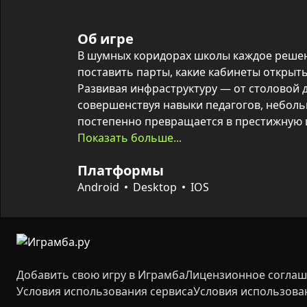
Об игре
В шумных коридорах школы каждое решени
поставить парты, какие кабинеты открыть 
Развивая инфраструктуру — от столовой д
совершенствуя навыки педагогов, неболь
постепенно превращается в престижную ш
Показать больше...
Игра сочетает менеджмент и творческую с
Платформы
оборудование в классах, набирать и прок
внешность директора и запускать школьны
Android
Desktop
IOS
классов увеличивается количество ученик
открывает новые возможности для расшир
Доступно управление как на ПК, так и на 
Добавить свою игру в Играмба
Лицензионное согла
Условия использования сервиса
Условия использова