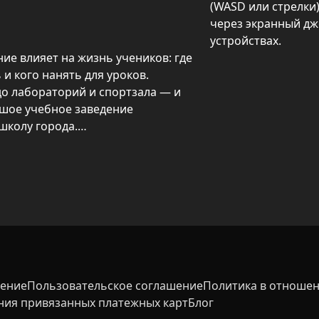
(WASD или стрелки)
через экранный дж
устройствах.
е влияет на жизнь учеников: где 
и кого нанять для уроков. 
о лабораторий и спортзала — и 
шое учебное заведение 
колу города.

вободу: расставлять мебель и 
ачивать персонал, менять 
е кружки. По мере роста числа 
ов и финансирование, что 
ения и новых проектов. 
мобильных устройствах.
шение
Пользовательское соглашение
Политика в отношен
ния привязанных платежных карт
Блог