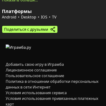
от осторожного выживания до полной агрессии.

Показать больше...
Платформы
После побед над ордами и боссами наступает момент 
передышки — строительство и улучшение убежища и 
Android
Desktop
IOS
TV
города. Каждое улучшение открывает новые 
возможности для следующих забегов: враги 
Поделиться с друзьями
становятся сильнее, но с лучшим снаряжением и 
развитой инфраструктурой шансы выжить растут. 
Сочетание экшена, коллекционирования лута и 
градостроительной прокачки создаёт затягивающий 
цикл прохождений.
Добавить свою игру в Играмба
Лицензионное соглашение
Пользовательское соглашение
Политика в отношении обработки персональных
данных в сети Интернет
Условия использования сервиса
Условия использования привязанных платежных
карт