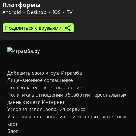
Платформы
простор для тактики: точные выстрелы, засадные 
манёвры и совместные атаки. Звуковое оформление и 
Android
Desktop
IOS
TV
визуальные детали усиливают реализм — каждое 
принятое решение может кардинально изменить 
Поделиться с друзьями
исход сражения.
Добавить свою игру в Играмба
Лицензионное соглашение
Пользовательское соглашение
Политика в отношении обработки персональных
данных в сети Интернет
Условия использования сервиса
Условия использования привязанных платежных
карт
Блог