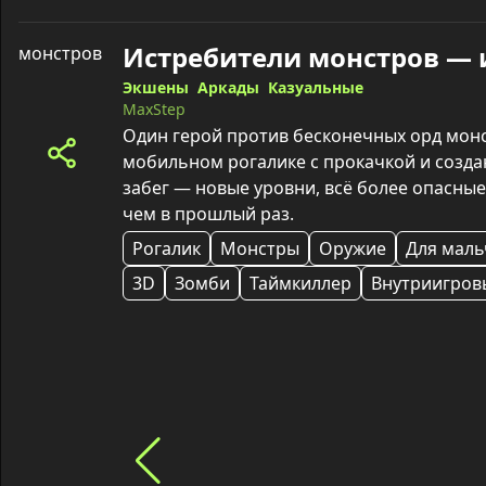
Истребители монстров — 
Экшены
Аркады
Казуальные
MaxStep
Один герой против бесконечных орд мон
мобильном рогалике с прокачкой и созд
забег — новые уровни, всё более опасные
чем в прошлый раз.
Рогалик
Монстры
Оружие
Для маль
3D
Зомби
Таймкиллер
Внутриигров