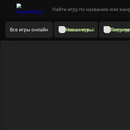
Все игры онлайн
Новые игры
Популяр