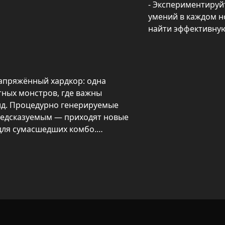
- Экспериментируй
умений в каждом но
найти эффективную
апряжённый хардкор: одна 
тных монстров, где важны 
д. Процедурно генерируемые 
редсказуемым — приходят новые 
ля сумасшедших комбо.

ями — от стрелков до 
 толпы. Интуитивное сенсорное 
поддержка клавиатуры и мыши на 
скать собственную стратегию 
ит экспериментировать с 
о далеко может зайти один боец 