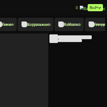
0
Войти
Гонки
Казуальные
Рыбалка
Гипер