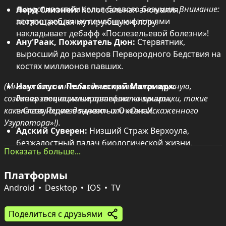
выносливости и зелья боевого безумия. 
Внимание:
Лорд Слизней:
 Колоссальная аномалия, 
злоупотребление лечебными зельями 
поглощающая мутирующую флору.
накладывает дебафф «Послезельевой болезни»!
Ану'Раак, Пожиратель Дюн:
 Стервятник, 
выросший до размеров Первородного Бедствия на 
костях миллионов павших.
(Многих боссов необходимо призывать вручную, 
Наутилус и Пелагический Матриарх:
создавая специальные артефакты-приманки, такие 
Гиперэволюционировавшие кошмары, 
как «Слеза Первозданного» или «Око Искаженного 
властвующие в ядовитых Океанах.
Узурпатора»!).
Адский Суверен:
 Низший Страж Верхоула, 
безжалостный палач биологической жизни.
Показать больше...
Ложные Боги:
 Сразитесь со свергнутыми 
Платформы
божествами — Абиссосом, Террактом, Экзархом и 
их приспешниками, которые превратились в 
Android
Desktop
IOS
TV
безумные радиоактивные кошмары.
Поделиться с друзьями