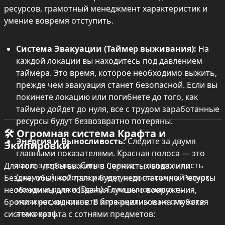
ресурсов, грамотный менеджмент характеристик и 
умение вовремя отступить.
Система Эвакуации (Таймер выживания):
 На 
каждой локации вы находитесь под давлением 
таймера. Это время, которое необходимо выжить, 
прежде чем эвакуация станет безопасной. Если вы 
покинете локацию или погибнете до того, как 
таймер дойдет до нуля, все с трудом заработанные 
ресурсы будут безвозвратно потеряны.
🛠 Огромная система Крафта и 
Энергия и Выносливость:
 Следите за двумя 
Экипировки
главными показателями. Красная полоса — это 
ваше здоровье. Синяя полоса — выносливость 
Для того чтобы выжить в Сернистых водах или 
(стамина), которая расходуется на каждый взмах 
Бездне, обычной палки будет недостаточно. Ресурсы 
мечом и рывки (Dash). Если выносливость 
необходимы для создания лучшего вооружения, 
иссякнет, вы станете беззащитны и не сможете 
брони и расходников. В игре реализована глубокая 
атаковать.
система крафта с сотнями предметов: