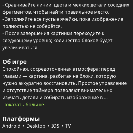
- Сравнивайте линии, цвета и мелкие детали соседних 
фрагментов, чтобы найти правильное место.

- Заполняйте все пустые ячейки, пока изображение 
полностью не соберётся.

- После завершения картинки переходите к 
следующему уровню; количество блоков будет 
увеличиваться.
Об игре
Спокойная, сосредоточенная атмосфера: перед 
глазами — картина, разбитая на блоки, которую 
нужно аккуратно восстановить. Простое управление 
и отсутствие таймера позволяют внимательно 
изучать детали и собирать изображение в 
собственном темпе.

Показать больше...
Платформы
Разнообразие уровней — от пейзажей до забавных 
животных и ярких иллюстраций — поддерживает 
Android
Desktop
IOS
TV