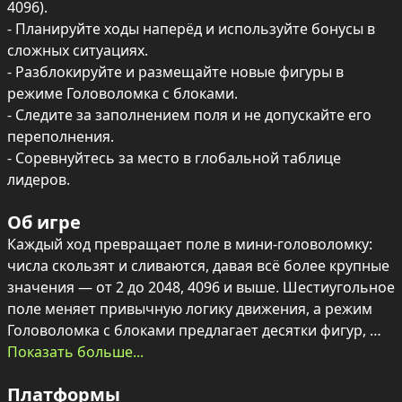
4096).

- Планируйте ходы наперёд и используйте бонусы в 
сложных ситуациях.

- Разблокируйте и размещайте новые фигуры в 
режиме Головоломка с блоками.

- Следите за заполнением поля и не допускайте его 
переполнения.

- Соревнуйтесь за место в глобальной таблице 
лидеров.
Об игре
Каждый ход превращает поле в мини‑головоломку: 
числа скользят и сливаются, давая всё более крупные 
значения — от 2 до 2048, 4096 и выше. Шестиугольное 
поле меняет привычную логику движения, а режим 
Головоломка с блоками предлагает десятки фигур, 
которые нужно открывать и умело размещать.

Показать больше...
Платформы
Доступны бонусы для сложных ситуаций, а 