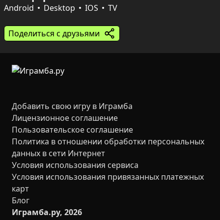
глобальная таблица лидеров позволяет сравнить 
Android
Desktop
IOS
TV
навыки в обоих режимах. Игра сочетает простые 
правила с глубокой тактической составляющей — 
Поделиться с друзьями
каждый ход требует планирования и точного расчёта.
Добавить свою игру в Играмба
Лицензионное соглашение
Пользовательское соглашение
Политика в отношении обработки персональных
данных в сети Интернет
Условия использования сервиса
Условия использования привязанных платежных
карт
Блог
Играмба.ру, 2026