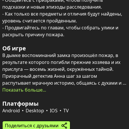
- Общайтесь с призраками, чтобы получить 
подсказки и новые эпизоды расследования.

- Как только все предметы и отличия будут найдены, 
уровень считается пройденным.

- Продвигайтесь по главам, чтобы собрать улики и 
раскрыть причину пожара.
Об игре
В дымке воспоминаний замка произошёл пожар, в 
результате которого погибли прежние хозяева и их 
прислуга — восемь жизней, окружённых тайной. 
Призрачный детектив Анна шаг за шагом 
распутывает мрачную историю, общаясь с духами и 
собирая фрагменты прошлого.

Показать больше...
Игровой процесс сочетает классические поиск 
Платформы
предметов и задания на поиск отличий в зеркальных 
комнатах: каждая локация — это новая головоломка, 
Android
Desktop
IOS
TV
новые улики и новые ответы. Оригинальная графика, 
множество уровней и непростые задачи заставят 
Поделиться с друзьями