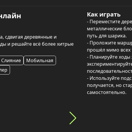
Как играть
нлайн
- Переместите дере
металлические бло
путь для шарика.

, сдвигая деревянные и 
- Проложите маршр
ды и решайте всё более хитрые 
прошёл мимо всех т
- Планируйте ходы 
Слияние
Мобильная
экспериментируйте 
лер
последовательност
- Используйте подс
получается, но ста
самостоятельно.