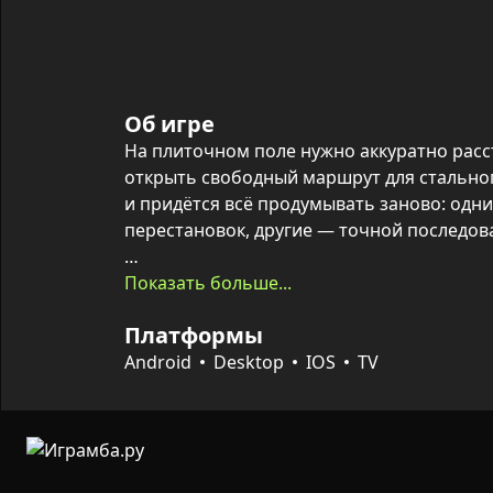
Об игре
На плиточном поле нужно аккуратно расст
открыть свободный маршрут для стальног
и придётся всё продумывать заново: одни
перестановок, другие — точной последова
По мере прохождения появляются более 
Показать больше...
необычные комбинации механик, которые
Платформы
стратегическое мышление. Подсказки дос
приносит собственное решение каждого у
Android
Desktop
IOS
TV
пути к трём золотым звёздам.