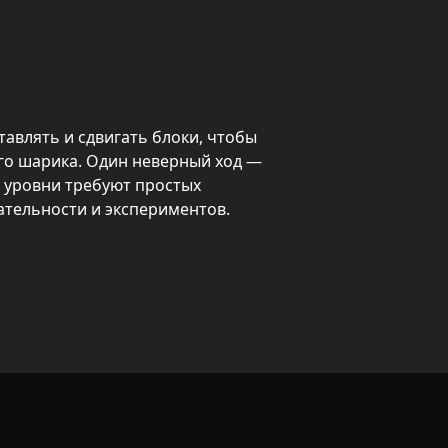
авлять и сдвигать блоки, чтобы 
о шарика. Один неверный ход — 
 уровни требуют простых 
тельности и экспериментов.

сложные конфигурации и 
 проверяют внимательность и 
тупны, но большее удовольствие 
ровня и поиск оптимального 