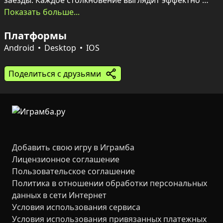
заезды. Каждое столкновение выглядит эффектно 
благодаря детализированной модели повреждений, а 
Показать больше...
дрифт на извилистых участках приносит 
Платформы
удовлетворение от точного контроля.

Android
Desktop
IOS
Большой автопарк — от компактных хэтчбеков до 
суперов и внедорожников — ведёт себя по‑разному 
Поделиться с друзьями
благодаря реалистичной физике. Гонки и тесты 
проходят в городских улицах, на территории 
аэропорта и в промзонах; свобода действий полная: 
разбивать, дрифтовать или мчаться к финишу с 
выбранной тактикой — агрессивно или расчетливо.
Добавить свою игру в Играмба
Лицензионное соглашение
Пользовательское соглашение
Политика в отношении обработки персональных
данных в сети Интернет
Условия использования сервиса
Условия использования привязанных платежных