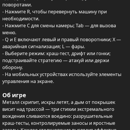
поворотами.

- Нажмите R, чтобы перевернуть машину при 
необходимости.

- Нажмите C для смены камеры; Tab — для вызова 
меню.

- Q и E включают левый и правый поворотники; X — 
аварийная сигнализация; L — фары.

- Выберите режим: краш‑тест, дрифт или гонки; 
подстраивайте стратегию — атакуй или держи 
оборону.

- На мобильных устройствах используйте элементы 
управления на экране.
Об игре
Металл скрипит, искры летят, а дым от покрышек 
висит над трассой — три стихии экстремального 
вождения сливаются воедино: разрушительные 
краш‑тесты, контролируемые заносы и яростные 