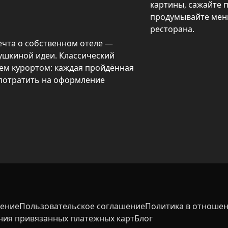
картины, сажайте п
продумывайте меню
ресторана.
чта о собственном отеле — 
ушкиной идеи. Классический 
ем курортом: каждая пройдённая 
потратить на оформление 
 мощных бустеров делают 
льным. Открываются новые зоны 
; можно расставлять мебель, 
рки и продумывать меню для 
кальный курорт.
шение
Пользовательское соглашение
Политика в отношен
ния привязанных платежных карт
Блог