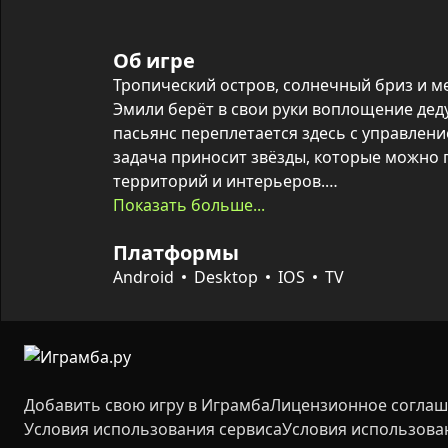
Об игре
Тропический остров, солнечный бриз и ме
Эмили берёт в свои руки воплощение дед
пасьянс переплетается здесь с управлени
задача приносит звёзды, которые можно 
территорий и интерьеров.

Показать больше...
Сотни уровней, яркая 2D‑графика и набор
Платформы
игровой процесс динамичным и увлекате
— рестораны, аквапарк, спа и фитнес‑залы
Android
Desktop
IOS
TV
украшать стены галереями, разбивать па
китайского ресторана, создавая свой уни
Добавить свою игру в Играмба
Лицензионное согла
Условия использования сервиса
Условия использова