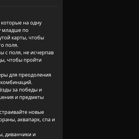
 которые на одну 
 младше по 
той карты, чтобы 
о поля.

ы с поля, не исчерпав 
ды, чтобы пройти 
еры для преодоления 
комбинаций.

ёзды за победы и 
шения и предметы 
страивайте новые 
раны, аквапарк, спа и 
, диванчики и 