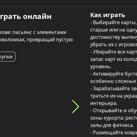
Как играть
играть онлайн
- Выбирайте карты,
старше или на одну
ове: пасьянс с элементами 
достоинству вытяну
оволомках, превращай пустую 
убрать их с игровог
- Убирайте все карт
купки
запас карт из коло
уровень.

- Активируйте буст
особенно сложных 
- Зарабатывайте зв
тратьте их на укра
интерьера.

- Открывайте и обу
зоны курорта: ресто
залы для фитнеса.

- Размещайте ковры