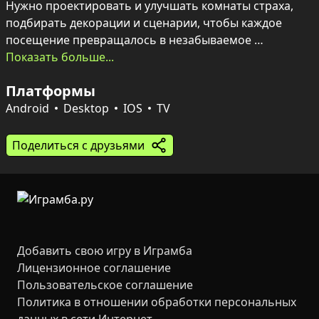
Нужно проектировать и улучшать комнаты страха, 
подбирать декорации и сценарии, чтобы каждое 
посещение превращалось в незабываемое 
испытание адреналина.

Показать больше...
Параллельно управляется хозяйственная сторона: 
Платформы
нанимать актёров и помощников, вовремя убирать и 
чинить оборудование, отслеживать отзывы и доходы. 
Android
Desktop
IOS
TV
Комбинация правильных декораций, популярных 
персонажей и своевременного сервиса превращает 
Поделиться с друзьями
маленькое заведение в магнит для смельчаков и 
приносит всё больше заработка.
Добавить свою игру в Играмба
Лицензионное соглашение
Пользовательское соглашение
Политика в отношении обработки персональных