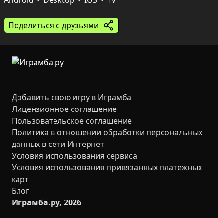
касания на телефоне — а постепенное усиление 
Android
Desktop
IOS
TV
армии и разнообразие эволюций держат интерес и 
подталкивают к новым экспериментам со стратегией.
Поделиться с друзьями
Добавить свою игру в Играмба
Лицензионное соглашение
Пользовательское соглашение
Политика в отношении обработки персональных
данных в сети Интернет
Условия использования сервиса
Условия использования привязанных платежных
карт
Блог
Играмба.ру, 2026