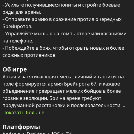
- Усильте получившиеся юниты и стройте боевые 
ряды для арены.

- Отправьте армию в сражение против очередных 
Брейнротов.

- Управляйте мышью на компьютере или касаниями 
на телефоне.

- Побеждайте в боях, чтобы открыть новых и более 
сложных противников.
Об игре
Яркая и затягивающая смесь слияний и тактики: на 
поле формируется армия Брейнрота 67, и каждое 
объединение превращает мелких бойцов в более 
грозные эволюции. Бои на арене требуют 
продуманной расстановки и последовательности 
апгрейдов — одна победа открывает новых, более 
Показать больше...
сильных соперников.

Платформы
Управление простое и понятное — мышь на ПК или 