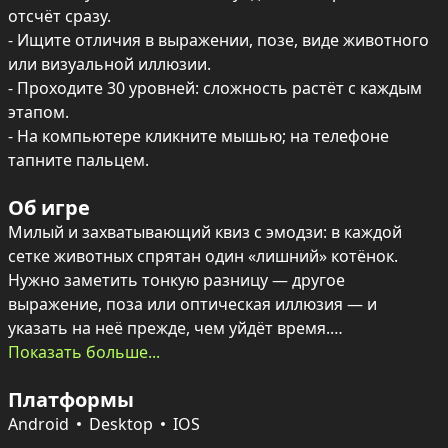
отсчёт сразу.

- Ищите отличия в выражении, позе, виде животного 
или визуальной иллюзии.

- Проходите 30 уровней: сложность растёт с каждым 
этапом.

- На компьютере кликните мышью; на телефоне 
тапните пальцем.
Об игре
Милый и захватывающий квиз с эмодзи: в каждой 
сетке животных спрятан один «лишний» котёнок. 
Нужно заметить тонкую разницу — другое 
выражение, поза или оптическая иллюзия — и 
указать на неё прежде, чем уйдёт время.

Показать больше...
30 уровней постепенно усложняются: от очевидных 
Платформы
заданий до тех, где решают внимательность и 
скорость реакции. Встречаются котята, пёсики, 
Android
Desktop
IOS