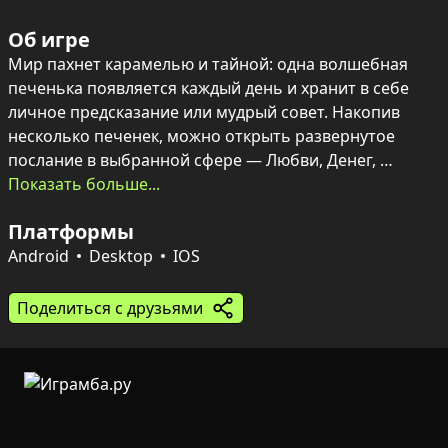
Об игре
Мир пахнет карамелью и тайной: одна волшебная 
печенька появляется каждый день и хранит в себе 
личное предсказание или мудрый совет. Накопив 
несколько печенек, можно открыть развернутое 
послание в выбранной сфере — Любви, Денег, 
Карьеры или Дружбы — и следить за прогрессом в 
Показать больше...
общем рейтинге открытий.

Платформы
Параллельно разворачивается спокойный, но 
глубокий мердж-геймплей: объединяй печеньки 
Android
Desktop
IOS
одинакового уровня, чтобы получать более ценные 
экземпляры и наращивать пассивный доход в 
Поделиться с друзьями
монетах. Ежедневные приключения дают награды и 
повышают уровень, а объединения в Города и 
коллекции карт добавляют социальный элемент: 
улучшай общие здания, обменивайся подарками и 
собирай наборы советов ради ценных призов.