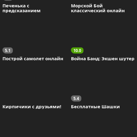
Печенька с 
Морской Бой 
предсказанием
классический онлайн
5.1
10.0
Построй самолет онлайн
Война Банд: Экшен шутер
5.4
Кирпичики с друзьями!
Бесплатные Шашки