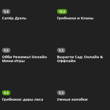
5.4
10.0
Сапёр Дуэль
Грибники и Кланы
5.0
5.3
Обби Режимы! Онлайн 
Вырасти Сад: Онлайн & 
Мини-Игры
Оффлайн
8.0
5.3
Грибники: дары леса
Умные колобки