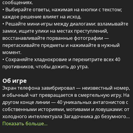
сообщениях.

• Выбирайте ответы, нажимая на кнопки с текстом; 
каждое решение влияет на исход.

• Решайте мини‑игры между диалогами: взламывайте 
замки, ищите улики на местах преступлений, 
восстанавливайте порванные фотографии — 
перетаскивайте предметы и нажимайте в нужный 
момент.

• Сохраняйте хладнокровие и перехитрите всех 40 
противников, чтобы дожить до утра.
Об игре
Экран телефона завибрировал — неизвестный номер, 
и обычный чат превращается в смертельную игру. На 
другом конце линии — 40 уникальных антагонистов с 
собственными историями, мотивами и ловушками: от 
холодного интеллектуала Загадочника до безумного 
Мистера Хи‑хи. Каждое слово имеет вес, а неверный 
Показать больше...
ответ может стать последним шагом к гибели.
