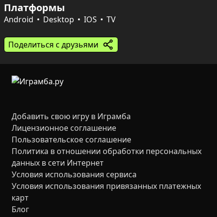
Платформы
Между диалогами — напряжённые мини‑игры: взлом 
Android
Desktop
IOS
TV
замков, поиск улик на местах преступлений и 
восстановление порванных фотографий помогают 
Поделиться с друзьями
докопаться до правды и выжить. Сюжеты 
варьируются от классического хоррора до мистики и 
чёрной комедии, а управление предельно простое — 
только клик или тап, но от этого не менее страшно.
Добавить свою игру в Играмба
Лицензионное соглашение
Пользовательское соглашение
Политика в отношении обработки персональных
данных в сети Интернет
Условия использования сервиса
Условия использования привязанных платежных
карт
Блог