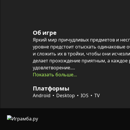
Об игре
Яркий мир причудливых предметов и несп
уровне предстоит отыскать одинаковые о
и сложить их в тройки, чтобы они исчезли
делает прохождение приятным, а каждое 
удовлетворение.

По мере прохождения уровни усложняютс
Показать больше...
предметами, появляются подсказки и уско
Платформы
сложных ситуациях. Игра подойдёт для ко
— она тренирует внимательность и скоро
Android
Desktop
IOS
TV