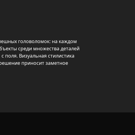
ешных головоломок: на каждом 
бъекты среди множества деталей 
 с поля. Визуальная стилистика 
решение приносит заметное 
я и наполняются новыми 
рители, которые помогают в 
ротких перерывов и долгих сессий 
сть реакции без лишнего стресса.