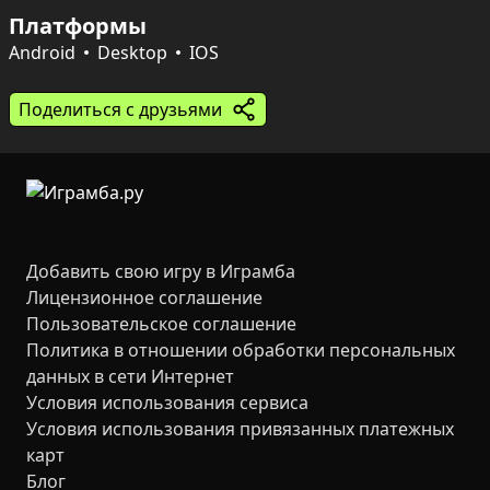
Заработанные монеты можно потратить на 
Платформы
оформление и стили, чтобы сделать партию более 
индивидуальной. Удобные управления на ПК и 
Android
Desktop
IOS
мобильных устройствах — мышь или касания — 
позволяют сосредоточиться на тактике и постепенно 
Поделиться с друзьями
оттачивать мастерство.
Добавить свою игру в Играмба
Лицензионное соглашение
Пользовательское соглашение
Политика в отношении обработки персональных
данных в сети Интернет
Условия использования сервиса
Условия использования привязанных платежных
карт
Блог