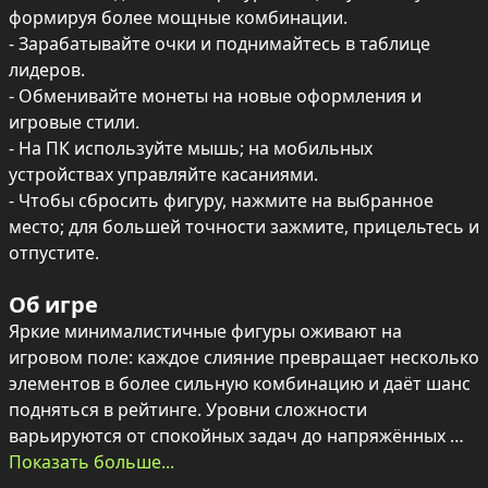
формируя более мощные комбинации.

- Зарабатывайте очки и поднимайтесь в таблице 
лидеров.

- Обменивайте монеты на новые оформления и 
игровые стили.

- На ПК используйте мышь; на мобильных 
устройствах управляйте касаниями.

- Чтобы сбросить фигуру, нажмите на выбранное 
место; для большей точности зажмите, прицельтесь и 
отпустите.
Об игре
Яркие минималистичные фигуры оживают на 
игровом поле: каждое слияние превращает несколько 
элементов в более сильную комбинацию и даёт шанс 
подняться в рейтинге. Уровни сложности 
варьируются от спокойных задач до напряжённых 
испытаний, которые постоянно меняют ритм партии.

Показать больше...