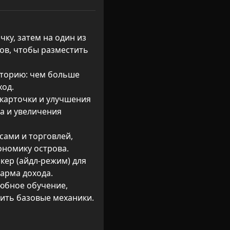
ку, затем на один из 
ов, чтобы разместить 
иторию: чем больше 
од.

карточки и улучшения 
а и увеличения 
сами и торговлей, 
номику острова.

кер (айдл‑режим) для 
арма дохода.

юбное обучение, 
ить базовые механики.