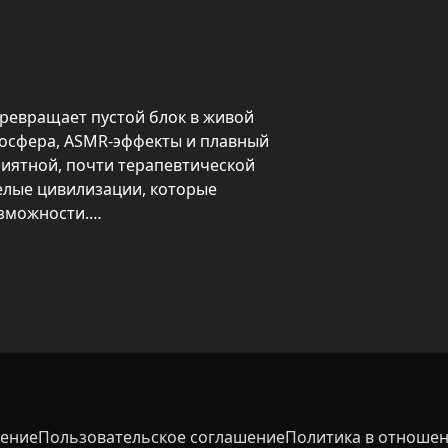
ревращает пустой блок в живой 
мосфера, ASMR‑эффекты и плавный 
иятной, почти терапевтической 
елые цивилизации, которые 
зможности.

ение блоков и карточек 
ется за счёт торговли и 
лучшений увеличивает доход. 
автоматического фарма, а 
ику — от блока до планеты 
шение
Пользовательское соглашение
Политика в отношен