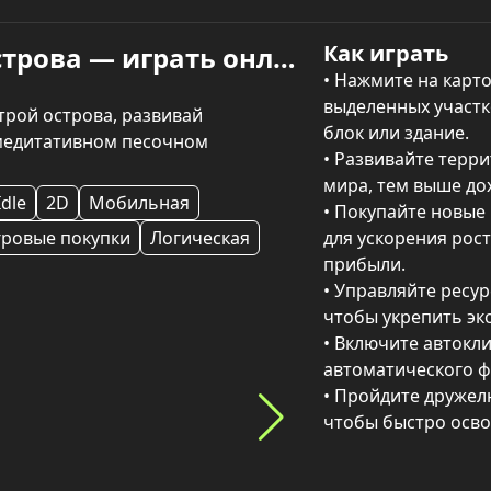
Как играть
Земля Бога: от Блока до Острова — играть онлайн
• Нажмите на карточ
выделенных участк
трой острова, развивай 
блок или здание.

медитативном песочном 
• Развивайте терр
мира, тем выше дох
Idle
2D
Мобильная
• Покупайте новые 
гровые покупки
Логическая
для ускорения рост
прибыли.

• Управляйте ресур
чтобы укрепить эко
• Включите автокли
автоматического ф
• Пройдите дружел
чтобы быстро осво