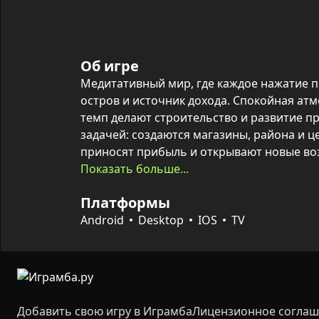
Об игре
Медитативный мир, где каждое нажатие п
остров и источник дохода. Спокойная ат
темп делают строительство и развитие пр
задачей: создаются магазины, района и ц
приносят прибыль и открывают новые во
Показать больше...
Игровой цикл прост и затягивает: размещ
Платформы
расширяет территорию, экономика развива
управления ресурсами, а покупка карт и у
Android
Desktop
IOS
TV
Доступен айдл‑режим с автокликером для 
понятное обучение быстро вводит в механ
получается вырасти шаг за шагом.
Добавить свою игру в Играмба
Лицензионное согла