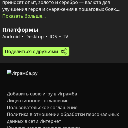
приносят опыт, золото и серебро — валюта для 
улучшения героя и снаряжения в пошаговых боях.

Показать больше...
Когда лес позади, начинается настоящая борьба с 
Платформы
реальными противниками — арены и Колизей 
предлагают PvP-схватки, рейтинги и повышение лиги. 
Android
Desktop
IOS
TV
Дополнительные испытания — набеги, лабиринт с 
ловушками и ежедневные квесты — позволяют 
Поделиться с друзьями
отточить тактику, собрать редкие амулеты и 
вырваться в лидеры, общаясь с союзниками в чате и 
объединяя усилия в Гильдии героев.
Добавить свою игру в Играмба
Лицензионное соглашение
Пользовательское соглашение
Политика в отношении обработки персональных
данных в сети Интернет