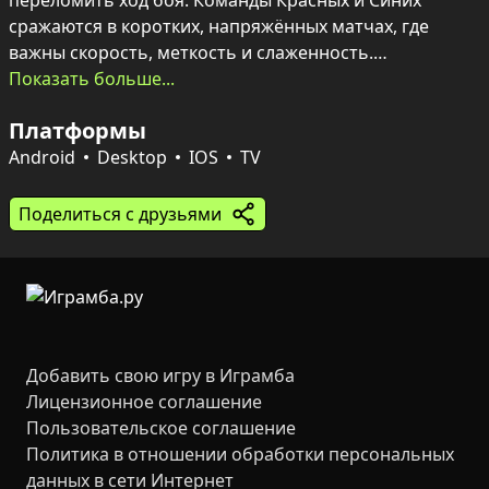
переломить ход боя. Команды Красных и Синих 
сражаются в коротких, напряжённых матчах, где 
важны скорость, меткость и слаженность.

В распоряжении — разнообразное оружие от 
Показать больше...
пистолетов до РПГ, которое можно кастомизировать 
Платформы
уникальными скинами, находящимися в сундуках. 
Эксклюзивные расцветки подчеркивают 
Android
Desktop
IOS
TV
принадлежность к команде и дают возможность 
выделиться на поле боя. Победы приносят кубки, 
Поделиться с друзьями
поражения — уменьшают их количество; 
чувствительность управления легко настраивается в 
меню паузы.
Добавить свою игру в Играмба
Лицензионное соглашение
Пользовательское соглашение
Политика в отношении обработки персональных
данных в сети Интернет