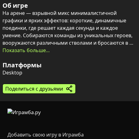
Об игре
На арене — взрывной микс минималистичной 
графики и ярких эффектов: короткие, динамичные 
поединки, где решает каждая секунда и каждое 
умение. Собираются команды из уникальных героев, 
вооружаются различными стволами и бросаются в 
хаос боя — только один выйдет победителем.

Показать больше...
Платформы
Герои добываются из контейнеров и имеют разную 
редкость, что добавляет элемент 
Desktop
коллекционирования и тактического выбора. Простое 
управление и поддержка локального мультиплеера до 
Поделиться с друзьями
четырёх человек делают матчи быстрыми и 
увлекательными, а каждая арена — шанс показать 
свою стратегию и реакцию.
Добавить свою игру в Играмба