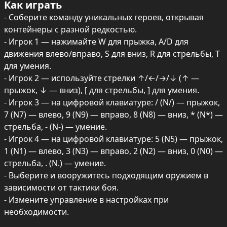
Как играть
- Соберите команду уникальных героев, открывая 
контейнеры с разной редкостью.

- Игрок 1 — нажимайте W для прыжка, A/D для 
движения влево/вправо, S для вниз, R для стрельбы, T 
для умения.

- Игрок 2 — используйте стрелки ↑/←/→/↓ (↑ — 
прыжок, ↓ — вниз), [ для стрельбы, ] для умения.

- Игрок 3 — на цифровой клавиатуре: / (N/) — прыжок, 
7 (N7) — влево, 9 (N9) — вправо, 8 (N8) — вниз, * (N*) — 
стрельба, - (N-) — умение.

- Игрок 4 — на цифровой клавиатуре: 5 (N5) — прыжок, 
1 (N1) — влево, 3 (N3) — вправо, 2 (N2) — вниз, 0 (N0) — 
стрельба, . (N.) — умение.

- Выберите и вооружитесь подходящим оружием в 
зависимости от тактики боя.

- Измените управление в настройках при 
необходимости.